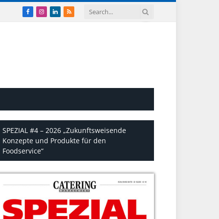
Facebook
Instagram
LinkedIn
RSS
SPEZIAL #4 – 2026 „Zukunftsweisende
Konzepte und Produkte für den
Foodservice“