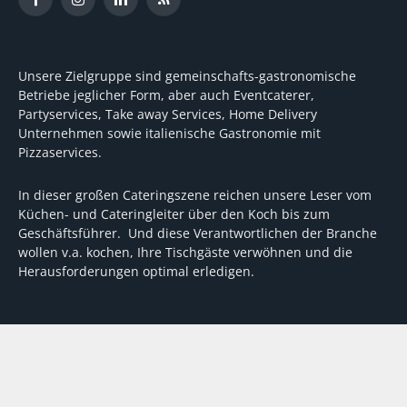
Facebook
Instagram
LinkedIn
RSS
Unsere Zielgruppe sind gemeinschafts-gastronomische
Betriebe jeglicher Form, aber auch Eventcaterer,
Partyservices, Take away Services, Home Delivery
Unternehmen sowie italienische Gastronomie mit
Pizzaservices.
In dieser großen Cateringszene reichen unsere Leser vom
Küchen- und Cateringleiter über den Koch bis zum
Geschäftsführer. Und diese Verantwortlichen der Branche
wollen v.a. kochen, Ihre Tischgäste verwöhnen und die
Herausforderungen optimal erledigen.
Wir unterstützen dabei mit fundierten Tipps, mit
Meinungen und Konzepten von Machern sowie mit
Experten-Hintergrundwissen, Entscheidungshilfen für
Investitionen und Tipps zum Umgang mit personellen und