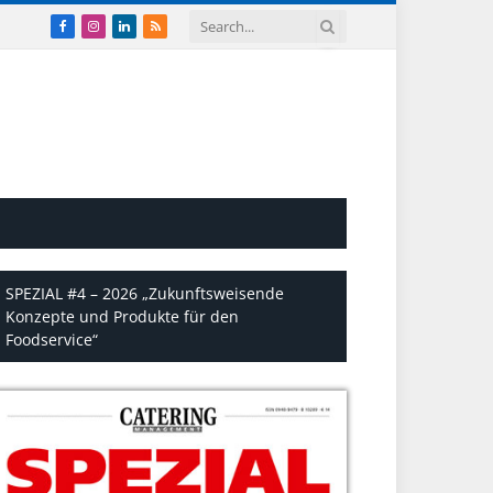
Facebook
Instagram
LinkedIn
RSS
SPEZIAL #4 – 2026 „Zukunftsweisende
Konzepte und Produkte für den
Foodservice“