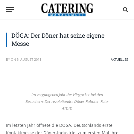
DÖGA: Der Döner hat seine eigene
Messe
BY
ON
5. AUGUST 2011
AKTUELLES
Im vergangenen Jahr der Hingucker bei den
Besuchern: Der revolutionäre Döner-Roboter. Foto:
ATDID
Im letzten Jahr öffnete die DÖGA, Deutschlands erste
Kontaktmesse der Döner-Industrie, zum ersten Mal ihre