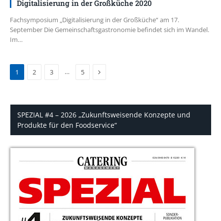
Digitalisierung in der Großküche 2020
Fachsymposium „Digitalisierung in der Großküche“ am 17.
September Die Gemeinschaftsgastronomie befindet sich im Wandel.
Im…
Next
…
1
2
3
5
SPEZIAL #4 – 2026 „Zukunftsweisende Konzepte und
Produkte für den Foodservice“