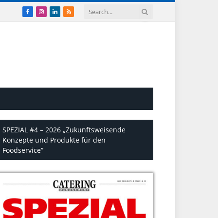
Facebook
Instagram
LinkedIn
RSS
SPEZIAL #4 – 2026 „Zukunftsweisende
Konzepte und Produkte für den
Foodservice“