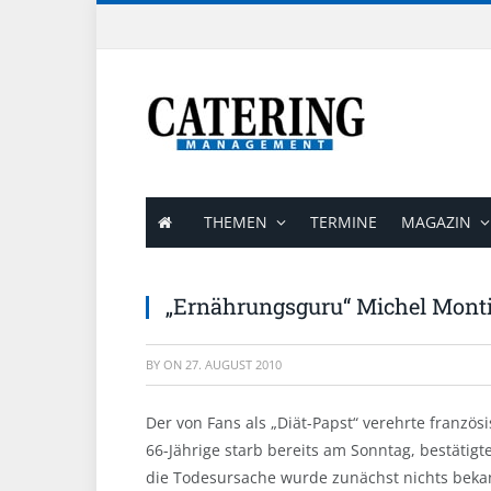
THEMEN
TERMINE
MAGAZIN
„Ernährungsguru“ Michel Montig
BY
ON
27. AUGUST 2010
Der von Fans als „Diät-Papst“ verehrte französ
66-Jährige starb bereits am Sonntag, bestätigt
die Todesursache wurde zunächst nichts beka