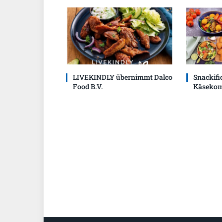
LIVEKINDLY übernimmt Dalco
Snackific
Food B.V.
Käsekom