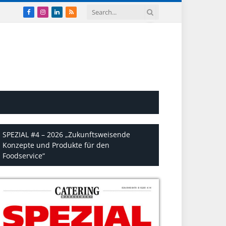
Facebook
Instagram
LinkedIn
RSS
SPEZIAL #4 – 2026 „Zukunftsweisende
Konzepte und Produkte für den
Foodservice“