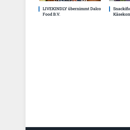
LIVEKINDLY übernimmt Dalco
Snackific
Food B.V.
Käsekom