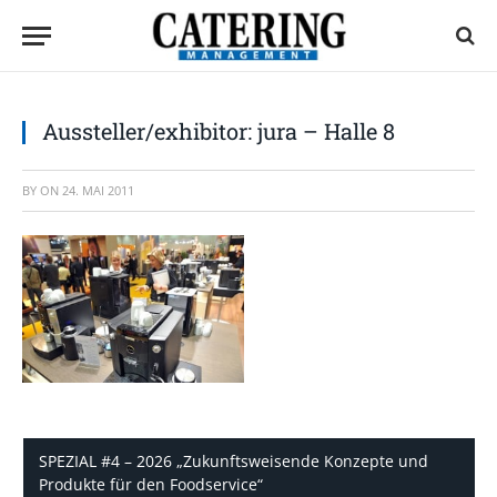
Aussteller/exhibitor: jura – Halle 8
BY
ON
24. MAI 2011
SPEZIAL #4 – 2026 „Zukunftsweisende Konzepte und
Produkte für den Foodservice“