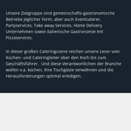
Unsere Zielgruppe sind gemeinschafts-gastronomische
Betriebe jeglicher Form, aber auch Eventcaterer,
Partyservices, Take away Services, Home Delivery
Unternehmen sowie italienische Gastronomie mit
Pizzaservices.
In dieser großen Cateringszene reichen unsere Leser vom
Küchen- und Cateringleiter über den Koch bis zum
Geschäftsführer. Und diese Verantwortlichen der Branche
wollen v.a. kochen, Ihre Tischgäste verwöhnen und die
Herausforderungen optimal erledigen.
Wir unterstützen dabei mit fundierten Tipps, mit
Meinungen und Konzepten von Machern sowie mit
Experten-Hintergrundwissen, Entscheidungshilfen für
Investitionen und Tipps zum Umgang mit personellen und
finanziellen Herausforderungen