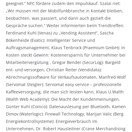
geeignet.“ NFC fördere zudem den Impulskauf. Szalai riet:
„Wir müssen mit der Mobilfunkbranche in Kontakt bleiben,
beobachten, was passiert, und dann auch gezielt die
Gespräche suchen.“ Weiter informierten beim Trendtreffen:
Ferdinand Kuhl (Venas) zu „Vending Assistent“, Sascha
Bökenheide (Evatic): Intelligenter Service und
Auftragsmanagement, Klaus Tenbrock (Praemium GmbH): In
Kosten steckt Gewinn: Kostenersparnis für Unternehmer bei
Mitarbeitervergütung , Gregor Bender (SecurLog): Bargeld
ent- und versorgen, Christian Reiter (Vendidata):
Abrechnungssoftware für Verkaufsautomaten, Manfred Wolf
(Servomat Steigler): Servomat easy service – professionelle
Kaffeeversorgung, die man sich leisten kann, Klaus U.Walth
(Walth Web Academy): Die Macht der Kundenmeinungen,
Günter Kuhl (Coinco): Datenauslesung per Bluetooth, Kamen
Dimov (Waterlogic): Firewall Technology, Marijan Valic (Berg
Energiekontrollsysteme): Energieverbrauch im
Unternehmen, Dr. Robert Hausleitner (Crane Merchandising