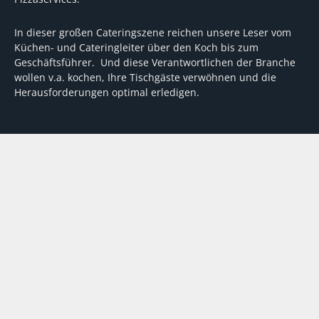
In dieser großen Cateringszene reichen unsere Leser vom
Küchen- und Cateringleiter über den Koch bis zum
Geschäftsführer. Und diese Verantwortlichen der Branche
wollen v.a. kochen, Ihre Tischgäste verwöhnen und die
Herausforderungen optimal erledigen.
Wir unterstützen dabei mit fundierten Tipps, mit
Meinungen und Konzepten von Machern sowie mit
Experten-Hintergrundwissen, Entscheidungshilfen für
Investitionen und Tipps zum Umgang mit personellen und
finanziellen Herausforderungen
VERTRAG WIDERRUFEN
ABO
MEDIADATEN