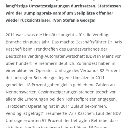
langfristige Umsatzsteigerungen durchsetzen. Stattdessen
wird der Dumpingpreis-Kampf um Stellplätze offenbar
wieder rücksichtsloser. (Von Stefanie George)
2011 war – was die Umsätze angeht – für die Vending-
Branche ein gutes Jahr. Das machte Geschäftsführer Dr. Aris
Kaschefi beim Trendtreffen des Bundesverbands der
Deutschen Vending-Automatenwirtschaft (BDV) in Mainz vor
über hundert Teilnehmern deutlich. Zumindest haben in
einer aktuellen Operator-Umfrage des Verbands 82 Prozent
der befragten Betriebe gestiegene Umsätze in 2011
gemeldet. 18 Prozent gaben gleich gebliebene Zahlen an.
Nennenswerten Gewinnsteigerungen standen jedoch vor
allem die Erhöhungen bei den Rohstoffpreisen entgegen.
„Trotzdem: Operating hat in 2011 Zulauf bekommen,
Vending ist gefragt“, resümierte Aris Kaschefi. Laut der BDV-
Umfrage erwarten 57 Prozent der befragten Betriebe, dass
sich ihre Umsätze in diesem Jahr erhöhen, 36 Prozent