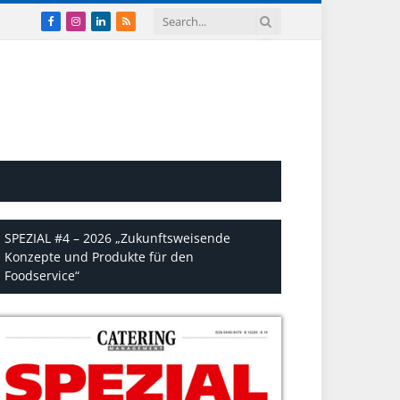
Facebook
Instagram
LinkedIn
RSS
SPEZIAL #4 – 2026 „Zukunftsweisende
Konzepte und Produkte für den
Foodservice“