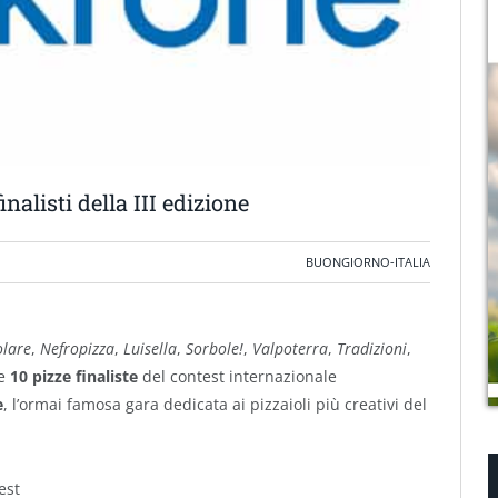
nalisti della III edizione
BUONGIORNO-ITALIA
olare
,
Nefropizza
,
Luisella
,
Sorbole!
,
Valpoterra
,
Tradizioni
,
he
10 pizze finaliste
del contest internazionale
e
, l’ormai famosa gara dedicata ai pizzaioli più creativi del
est