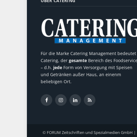
ÜBER CATERING
Für die Marke Catering Management bedeutet
Catering, der
gesamte
Bereich des Foodservic
– d.h.
jede
Form von Versorgung mit Speisen
und Getränken außer Haus, an einenm
beliebigen Ort.
Facebook
Instagram
LinkedIn
RSS
©
FORUM Zeitschriften und Spezialmedien GmbH
|