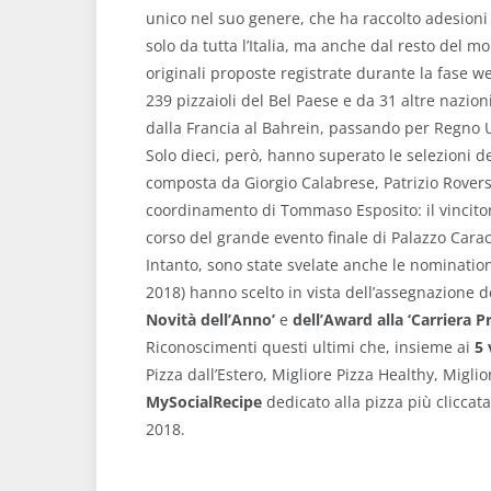
unico nel suo genere, che ha raccolto adesioni
solo da tutta l’Italia, ma anche dal resto del m
originali proposte registrate durante la fase w
239 pizzaioli del Bel Paese e da 31 altre nazioni
dalla Francia al Bahrein, passando per Regno
Solo dieci, però, hanno superato le selezioni d
composta da Giorgio Calabrese, Patrizio Roversi
coordinamento di Tommaso Esposito: il vincito
corso del grande evento finale di Palazzo Carac
Intanto, sono state svelate anche le nominatio
2018) hanno scelto in vista dell’assegnazione d
Novità dell’Anno’
e
dell’Award alla ‘Carriera P
Riconoscimenti questi ultimi che, insieme ai
5 
Pizza dall’Estero, Migliore Pizza Healthy, Migli
MySocialRecipe
dedicato alla pizza più cliccat
2018.