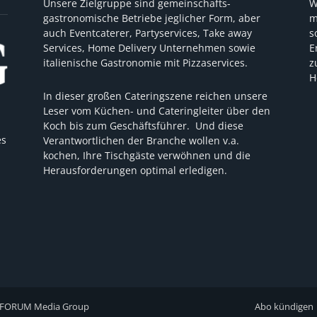
Unsere Zielgruppe sind gemeinschafts-
W
gastronomische Betriebe jeglicher Form, aber
m
auch Eventcaterer, Partyservices, Take away
s
Services, Home Delivery Unternehmen sowie
E
italienische Gastronomie mit Pizzaservices.
z
H
In dieser großen Cateringszene reichen unsere
Leser vom Küchen- und Cateringleiter über den
Koch bis zum Geschäftsführer. Und diese
es
Verantwortlichen der Branche wollen v.a.
kochen, Ihre Tischgäste verwöhnen und die
Herausforderungen optimal erledigen.
FORUM Media Group
Abo kündigen