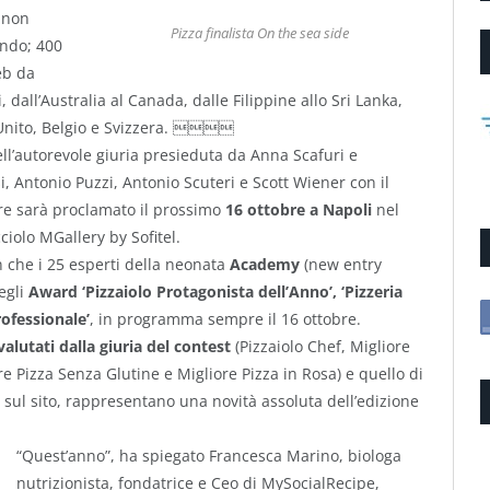
 non
Pizza finalista On the sea side
ondo; 400
eb da
, dall’Australia al Canada, dalle Filippine allo Sri Lanka,
 Unito, Belgio e Svizzera. 
ell’autorevole giuria presieduta da Anna Scafuri e
, Antonio Puzzi, Antonio Scuteri e Scott Wiener con il
re sarà proclamato il prossimo
16 ottobre a Napoli
nel
ciolo MGallery by Sofitel.
n che i 25 esperti della neonata
Academy
(new entry
egli
Award ‘Pizzaiolo Protagonista dell’Anno’, ‘Pizzeria
rofessionale’
, in programma sempre il 16 ottobre.
valutati dalla giuria del contest
(Pizzaiolo Chef, Migliore
ore Pizza Senza Glutine e Migliore Pizza in Rosa) e quello di
a sul sito, rappresentano una novità assoluta dell’edizione
“Quest’anno”, ha spiegato Francesca Marino, biologa
nutrizionista, fondatrice e Ceo di MySocialRecipe,