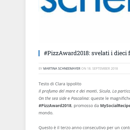
#PizzAward2018: svelati i dieci fi
BY
MARTINA SCHNEEMAYER
ON
18. SEPTEMBER 2018
Testo di Clara Ippolito
Il profumo del mare e dei monti
,
Sicula
,
La partic
On the sea side
e
Pascalina
: queste le magnific
#PizzAward2018
, promosso da
MySocialRecip
mondo.
Questo è il terzo anno consecutivo per un cont