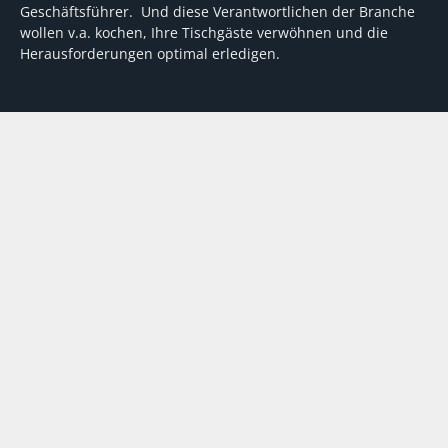
Geschäftsführer. Und diese Verantwortlichen der Branche
wollen v.a. kochen, Ihre Tischgäste verwöhnen und die
Herausforderungen optimal erledigen.
Wir unterstützen dabei mit fundierten Tipps, mit
Meinungen und Konzepten von Machern sowie mit
Experten-Hintergrundwissen, Entscheidungshilfen für
Investitionen und Tipps zum Umgang mit personellen und
finanziellen Herausforderungen
VERTRAG WIDERRUFEN
ABO
MEDIADATEN
©
FORUM Zeitschriften und Spezialmedien GmbH
|
FORUM Media
Group
Abo kündigen
AGB
Datenschutz
Kontakt