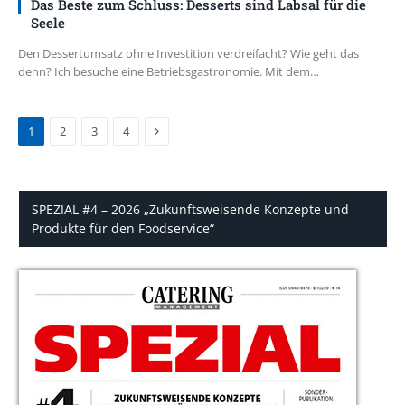
Das Beste zum Schluss: Desserts sind Labsal für die
Seele
Den Dessertumsatz ohne Investition verdreifacht? Wie geht das
denn? Ich besuche eine Betriebsgastronomie. Mit dem…
Next
1
2
3
4
SPEZIAL #4 – 2026 „Zukunftsweisende Konzepte und
Produkte für den Foodservice“