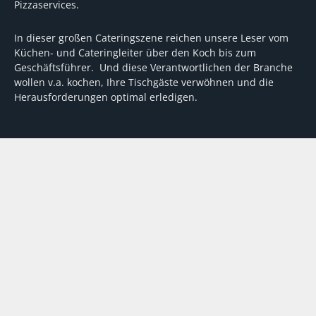
Pizzaservices.
In dieser großen Cateringszene reichen unsere Leser vom
Küchen- und Cateringleiter über den Koch bis zum
Geschäftsführer. Und diese Verantwortlichen der Branche
wollen v.a. kochen, Ihre Tischgäste verwöhnen und die
Herausforderungen optimal erledigen.
Wir unterstützen dabei mit fundierten Tipps, mit
Meinungen und Konzepten von Machern sowie mit
Experten-Hintergrundwissen, Entscheidungshilfen für
Investitionen und Tipps zum Umgang mit personellen und
finanziellen Herausforderungen
VERTRAG WIDERRUFEN
ABO
MEDIADATEN