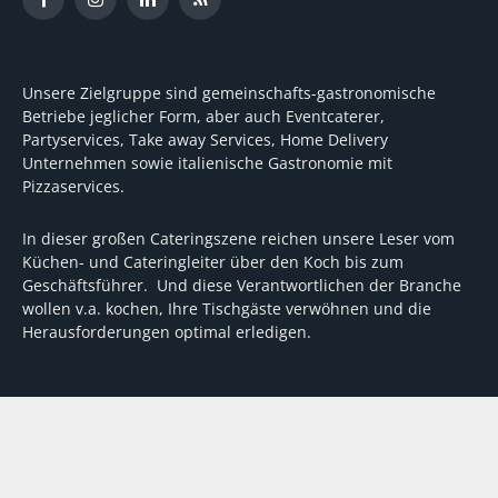
Facebook
Instagram
LinkedIn
RSS
Unsere Zielgruppe sind gemeinschafts-gastronomische
Betriebe jeglicher Form, aber auch Eventcaterer,
Partyservices, Take away Services, Home Delivery
Unternehmen sowie italienische Gastronomie mit
Pizzaservices.
In dieser großen Cateringszene reichen unsere Leser vom
Küchen- und Cateringleiter über den Koch bis zum
Geschäftsführer. Und diese Verantwortlichen der Branche
wollen v.a. kochen, Ihre Tischgäste verwöhnen und die
Herausforderungen optimal erledigen.
Wir unterstützen dabei mit fundierten Tipps, mit
Meinungen und Konzepten von Machern sowie mit
Experten-Hintergrundwissen, Entscheidungshilfen für
Investitionen und Tipps zum Umgang mit personellen und