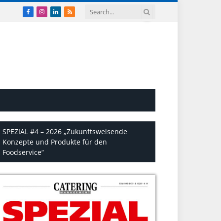
Facebook
Instagram
LinkedIn
RSS
SPEZIAL #4 – 2026 „Zukunftsweisende
Konzepte und Produkte für den
Foodservice“