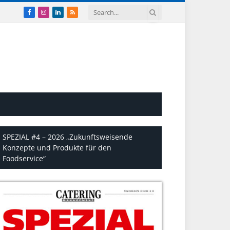
Facebook
Instagram
LinkedIn
RSS
SPEZIAL #4 – 2026 „Zukunftsweisende
Konzepte und Produkte für den
Foodservice“