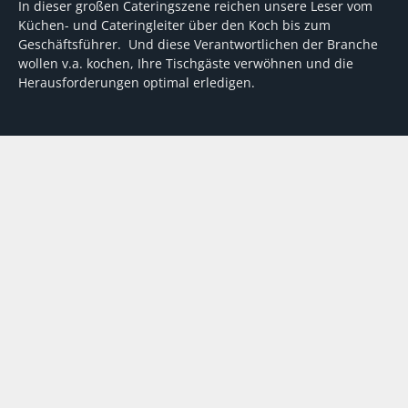
In dieser großen Cateringszene reichen unsere Leser vom
Küchen- und Cateringleiter über den Koch bis zum
Geschäftsführer. Und diese Verantwortlichen der Branche
wollen v.a. kochen, Ihre Tischgäste verwöhnen und die
Herausforderungen optimal erledigen.
Wir unterstützen dabei mit fundierten Tipps, mit
Meinungen und Konzepten von Machern sowie mit
Experten-Hintergrundwissen, Entscheidungshilfen für
Investitionen und Tipps zum Umgang mit personellen und
finanziellen Herausforderungen
VERTRAG WIDERRUFEN
ABO
MEDIADATEN
©
FORUM Zeitschriften und Spezialmedien GmbH
|
FORUM Media
Group