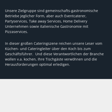
Unsere Zielgruppe sind gemeinschafts-gastronomische
Betriebe jeglicher Form, aber auch Eventcaterer,
Partyservices, Take away Services, Home Delivery
Unternehmen sowie italienische Gastronomie mit
Pizzaservices.
In dieser großen Cateringszene reichen unsere Leser vom
Küchen- und Cateringleiter über den Koch bis zum
Geschäftsführer. Und diese Verantwortlichen der Branche
wollen v.a. kochen, Ihre Tischgäste verwöhnen und die
Herausforderungen optimal erledigen.
Wir unterstützen dabei mit fundierten Tipps, mit
Meinungen und Konzepten von Machern sowie mit
Experten-Hintergrundwissen, Entscheidungshilfen für
Investitionen und Tipps zum Umgang mit personellen und
finanziellen Herausforderungen