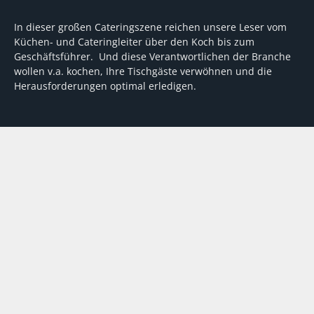
In dieser großen Cateringszene reichen unsere Leser vom
Küchen- und Cateringleiter über den Koch bis zum
Geschäftsführer. Und diese Verantwortlichen der Branche
wollen v.a. kochen, Ihre Tischgäste verwöhnen und die
Herausforderungen optimal erledigen.
Wir unterstützen dabei mit fundierten Tipps, mit
Meinungen und Konzepten von Machern sowie mit
Experten-Hintergrundwissen, Entscheidungshilfen für
Investitionen und Tipps zum Umgang mit personellen und
finanziellen Herausforderungen
VERTRAG WIDERRUFEN
ABO
MEDIADATEN
©
FORUM Zeitschriften und Spezialmedien GmbH
|
FORUM Media