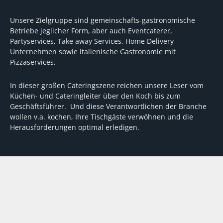
Unsere Zielgruppe sind gemeinschafts-gastronomische
Betriebe jeglicher Form, aber auch Eventcaterer,
Partyservices, Take away Services, Home Delivery
Unternehmen sowie italienische Gastronomie mit
Pizzaservices.
In dieser großen Cateringszene reichen unsere Leser vom
Küchen- und Cateringleiter über den Koch bis zum
Geschäftsführer. Und diese Verantwortlichen der Branche
wollen v.a. kochen, Ihre Tischgäste verwöhnen und die
Herausforderungen optimal erledigen.
Wir unterstützen dabei mit fundierten Tipps, mit
Meinungen und Konzepten von Machern sowie mit
Experten-Hintergrundwissen, Entscheidungshilfen für
Investitionen und Tipps zum Umgang mit personellen und
finanziellen Herausforderungen