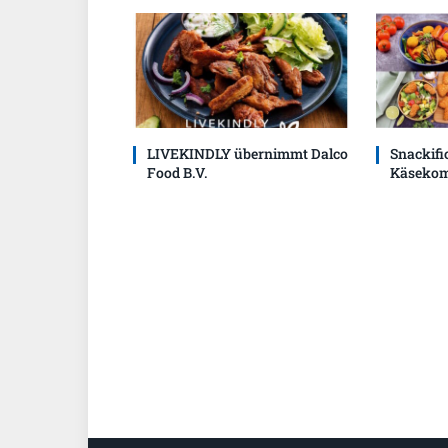
LIVEKINDLY übernimmt Dalco
Snackific
Food B.V.
Käsekom