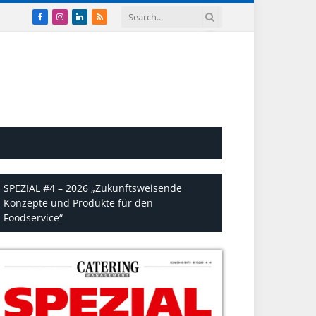
Facebook
Instagram
LinkedIn
RSS
SPEZIAL #4 – 2026 „Zukunftsweisende
Konzepte und Produkte für den
Foodservice“