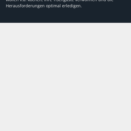
Herausforderungen optimal erledigen.
Wir unterstützen dabei mit fundierten Tipps, mit
Meinungen und Konzepten von Machern sowie mit
Experten-Hintergrundwissen, Entscheidungshilfen für
Investitionen und Tipps zum Umgang mit personellen und
finanziellen Herausforderungen
VERTRAG WIDERRUFEN
ABO
MEDIADATEN
©
FORUM Zeitschriften und Spezialmedien GmbH
|
FORUM Media
Group
Abo kündigen
AGB
Datenschutz
Kontakt
Impressum