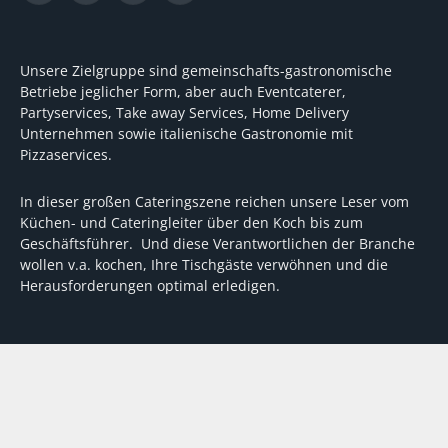
Unsere Zielgruppe sind gemeinschafts-gastronomische
Betriebe jeglicher Form, aber auch Eventcaterer,
Partyservices, Take away Services, Home Delivery
Unternehmen sowie italienische Gastronomie mit
Pizzaservices.
In dieser großen Cateringszene reichen unsere Leser vom
Küchen- und Cateringleiter über den Koch bis zum
Geschäftsführer. Und diese Verantwortlichen der Branche
wollen v.a. kochen, Ihre Tischgäste verwöhnen und die
Herausforderungen optimal erledigen.
Wir unterstützen dabei mit fundierten Tipps, mit
Meinungen und Konzepten von Machern sowie mit
Experten-Hintergrundwissen, Entscheidungshilfen für
Investitionen und Tipps zum Umgang mit personellen und
finanziellen Herausforderungen