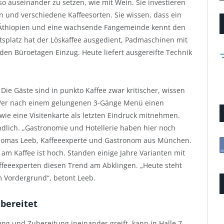
so auseinander zu setzen, wie mit Wein. Sie investieren
 und verschiedene Kaffeesorten. Sie wissen, dass ein
s Äthiopien und eine wachsende Fangemeinde kennt den
splatz hat der Löskaffee ausgedient, Padmaschinen mit
en Büroetagen Einzug. Heute liefert ausgereifte Technik
Die Gäste sind in punkto Kaffee zwar kritischer, wissen
 Wer nach einem gelungenen 3-Gänge Menü einen
ie eine Visitenkarte als letzten Eindruck mitnehmen.
ändlich. „Gastronomie und Hotellerie haben hier noch
Thomas Leeb, Kaffeeexperte und Gastronom aus München.
 am Kaffee ist hoch. Standen einige Jahre Varianten mit
ffeeexperten diesen Trend am Abklingen. „Heute steht
m Vordergrund“, betont Leeb.
bereitet
g und Zubereitung ineinander greift, kann in Halle 7