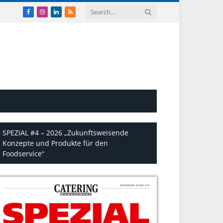
Facebook
Instagram
LinkedIn
RSS
SPEZIAL #4 – 2026 „Zukunftsweisende
Konzepte und Produkte für den
Foodservice“