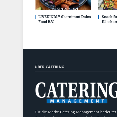
LIVEKINDLY übernimmt Dalco
Snackific
Food B.V.
Käsekom
ÜBER CATERING
Für die Marke Catering Management bedeutet