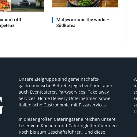
ation trifft
Matjes around the world –
petenz
Südkorea
Unsere Zielgruppe sind gemeinschafts-
W
gastronomische Betriebe jeglicher Form, aber
m
auch Eventcaterer, Partyservices, Take away
s
Services, Home Delivery Unternehmen sowie
E
italienische Gastronomie mit Pizzaservices.
z
H
In dieser großen Cateringszene reichen unsere
Leser vom Küchen- und Cateringleiter über den
Koch bis zum Geschäftsführer. Und diese