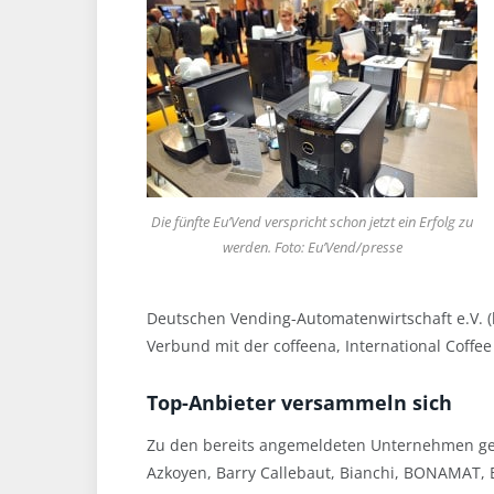
Die fünfte Eu’Vend verspricht schon jetzt ein Erfolg zu
werden. Foto: Eu’Vend/presse
Deutschen Vending-Automatenwirtschaft e.V. (
Verbund mit der coffeena, International Coffee
Top-Anbieter versammeln sich
Zu den bereits angemeldeten Unternehmen geh
Azkoyen, Barry Callebaut, Bianchi, BONAMAT, 