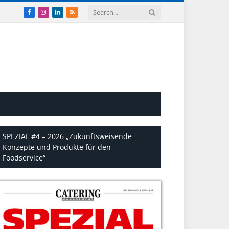
Facebook
Instagram
LinkedIn
RSS
SPEZIAL #4 – 2026 „Zukunftsweisende
Konzepte und Produkte für den
Foodservice“