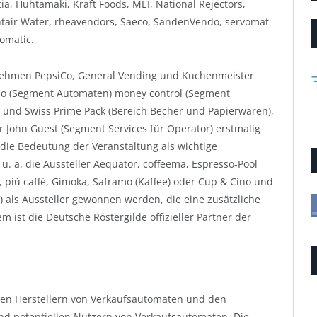
a, Huhtamaki, Kraft Foods, MEI, National Rejectors,
ntair Water, rheavendors, Saeco, SandenVendo, servomat
romatic.
ernehmen PepsiCo, General Vending und Kuchenmeister
sco (Segment Automaten) money control (Segment
m und Swiss Prime Pack (Bereich Becher und Papierwaren),
 John Guest (Segment Services für Operator) erstmalig
die Bedeutung der Veranstaltung als wichtige
u. a. die Aussteller Aequator, coffeema, Espresso-Pool
 piú caffé, Gimoka, Saframo (Kaffee) oder Cup & Cino und
) als Aussteller gewonnen werden, die eine zusätzliche
ist die Deutsche Röstergilde offizieller Partner der
 den Herstellern von Verkaufsautomaten und den
nd potentiellen Nutzern von Verkaufsautomaten. Die