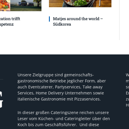
ation trifft
Matjes around the world –
petenz
Südkorea
Unsere Zielgruppe sind gemeinschafts-
W
gastronomische Betriebe jeglicher Form, aber
m
auch Eventcaterer, Partyservices, Take away
s
Services, Home Delivery Unternehmen sowie
E
italienische Gastronomie mit Pizzaservices.
z
H
In dieser großen Cateringszene reichen unsere
Leser vom Küchen- und Cateringleiter über den
Koch bis zum Geschäftsführer. Und diese