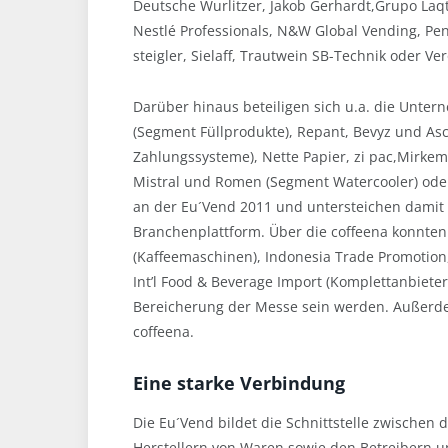
Deutsche Wurlitzer, Jakob Gerhardt,Grupo Laqti
Nestlé Professionals, N&W Global Vending, Pe
steigler, Sielaff, Trautwein SB-Technik oder Ve
Darüber hinaus beteiligen sich u.a. die Unt
(Segment Füllprodukte), Repant, Bevyz und A
Zahlungssysteme), Nette Papier, zi pac,Mirke
Mistral und Romen (Segment Watercooler) oder
an der Eu´Vend 2011 und untersteichen damit 
Branchenplattform. Über die coffeena konnten 
(Kaffeemaschinen), Indonesia Trade Promotion,
Int’l Food & Beverage Import (Komplettanbieter
Bereicherung der Messe sein werden. Außerdem 
coffeena.
Eine starke Verbindung
Die Eu´Vend bildet die Schnittstelle zwischen
Herstellern von Waren sowie den Betreibern u