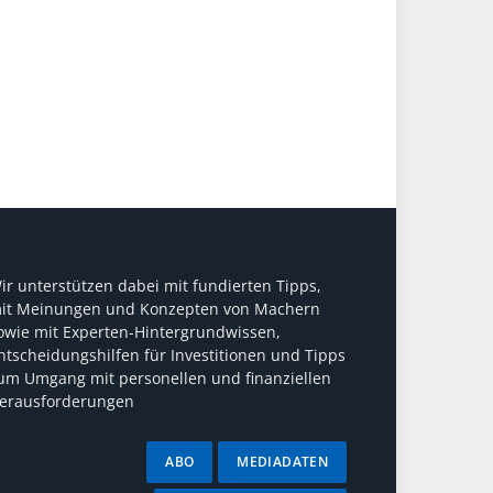
ir unterstützen dabei mit fundierten Tipps,
it Meinungen und Konzepten von Machern
owie mit Experten-Hintergrundwissen,
ntscheidungshilfen für Investitionen und Tipps
um Umgang mit personellen und finanziellen
erausforderungen
ABO
MEDIADATEN