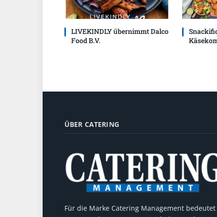
LIVEKINDLY übernimmt Dalco
Snackific
Food B.V.
Käsekom
ÜBER CATERING
Für die Marke Catering Management bedeutet