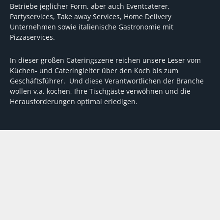
Betriebe jeglicher Form, aber auch Eventcaterer,
Partyservices, Take away Services, Home Delivery
Unternehmen sowie italienische Gastronomie mit
Pizzaservices.
In dieser großen Cateringszene reichen unsere Leser vom
Küchen- und Cateringleiter über den Koch bis zum
Geschäftsführer. Und diese Verantwortlichen der Branche
wollen v.a. kochen, Ihre Tischgäste verwöhnen und die
Herausforderungen optimal erledigen.
Wir unterstützen dabei mit fundierten Tipps, mit
Meinungen und Konzepten von Machern sowie mit
Experten-Hintergrundwissen, Entscheidungshilfen für
Investitionen und Tipps zum Umgang mit personellen und
finanziellen Herausforderungen
VERTRAG WIDERRUFEN
ABO
MEDIADATEN