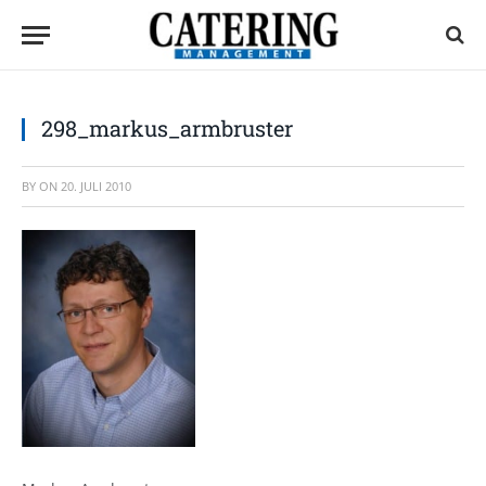
298_markus_armbruster
BY
ON
20. JULI 2010