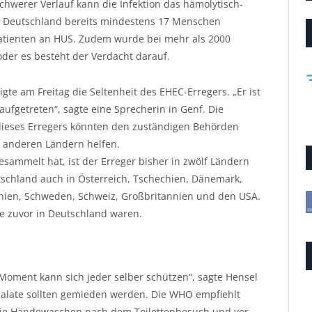
chwerer Verlauf kann die Infektion das hämolytisch-
n Deutschland bereits mindestens 17 Menschen
Patienten an HUS. Zudem wurde bei mehr als 2000
der es besteht der Verdacht darauf.
te am Freitag die Seltenheit des EHEC-Erregers. „Er ist
ufgetreten“, sagte eine Sprecherin in Genf. Die
dieses Erregers könnten den zuständigen Behörden
in anderen Ländern helfen.
esammelt hat, ist der Erreger bisher in zwölf Ländern
tschland auch in Österreich, Tschechien, Dänemark,
nien, Schweden, Schweiz, Großbritannien und den USA.
ie zuvor in Deutschland waren.
m Moment kann sich jeder selber schützen“, sagte Hensel
salate sollten gemieden werden. Die WHO empfiehlt
ie Händewaschen nach dem Toilettenbesuch und vor