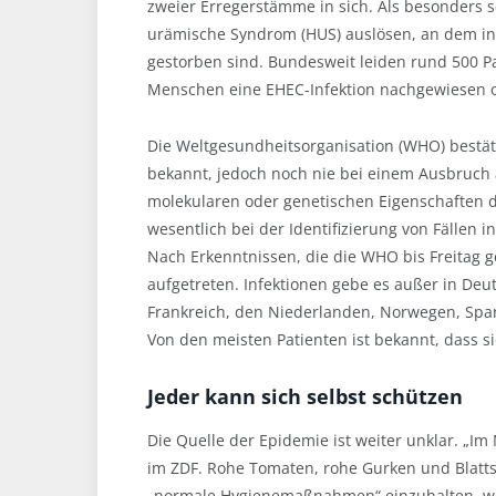
zweier Erregerstämme in sich. Als besonders s
urämische Syndrom (HUS) auslösen, an dem i
gestorben sind. Bundesweit leiden rund 500 
Menschen eine EHEC-Infektion nachgewiesen o
Die Weltgesundheitsorganisation (WHO) bestätig
bekannt, jedoch noch nie bei einem Ausbruch a
molekularen oder genetischen Eigenschaften 
wesentlich bei der Identifizierung von Fällen 
Nach Erkenntnissen, die die WHO bis Freitag g
aufgetreten. Infektionen gebe es außer in Deu
Frankreich, den Niederlanden, Norwegen, Spa
Von den meisten Patienten ist bekannt, dass s
Jeder kann sich selbst schützen
Die Quelle der Epidemie ist weiter unklar. „I
im ZDF. Rohe Tomaten, rohe Gurken und Blatt
„normale Hygienemaßnahmen“ einzuhalten, w