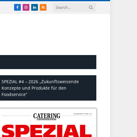
Facebook
Instagram
LinkedIn
RSS
SPEZIAL #4 – 2026 „Zukunftsweisende
Konzepte und Produkte für den
Foodservice“