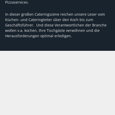
Pizzaservices.
In dieser großen Cateringszene reichen unsere Leser vom
Küchen- und Cateringleiter über den Koch bis zum
Geschäftsführer. Und diese Verantwortlichen der Branche
wollen v.a. kochen, Ihre Tischgäste verwöhnen und die
Herausforderungen optimal erledigen.
Wir unterstützen dabei mit fundierten Tipps, mit
Meinungen und Konzepten von Machern sowie mit
Experten-Hintergrundwissen, Entscheidungshilfen für
Investitionen und Tipps zum Umgang mit personellen und
finanziellen Herausforderungen
VERTRAG WIDERRUFEN
ABO
MEDIADATEN