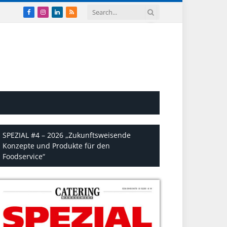
Facebook
Instagram
LinkedIn
RSS
SPEZIAL #4 – 2026 „Zukunftsweisende
Konzepte und Produkte für den
Foodservice“