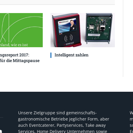
gsreport 2017:
Intelligent zahlen
für die Mittagspause
Unsere Zielgruppe sind gemeinschafts-
W
gastronomische Betriebe jeglicher Form, aber
m
auch Eventcaterer, Partyservices, Take away
s
Services, Home Delivery Unternehmen sowie
E