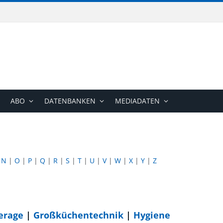
ABO
DATENBANKEN
MEDIADATEN
|
N
|
O
|
P
|
Q
|
R
|
S
|
T
|
U
|
V
|
W
|
X
|
Y
|
Z
erage
|
Großküchentechnik
|
Hygiene