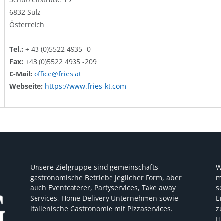
6832 Sulz
Österreich
Tel.:
+ 43 (0)5522 4935 -0
Fax:
+43 (0)5522 4935 -209
E-Mail:
office@fries.at
Webseite:
https://www.fries-kt.com
Unsere Zielgruppe sind gemeinschafts-
W
gastronomische Betriebe jeglicher Form, aber
m
auch Eventcaterer, Partyservices, Take away
s
Services, Home Delivery Unternehmen sowie
E
italienische Gastronomie mit Pizzaservices.
z
H