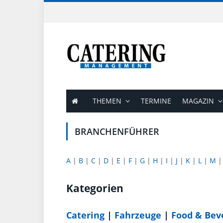
THEMEN
TERMINE
MAGAZIN
BRANCHENFÜHRER
A
|
B
|
C
|
D
|
E
|
F
|
G
|
H
|
I
|
J
|
K
|
L
|
M
Kategorien
Catering
|
Fahrzeuge
|
Food & Bev