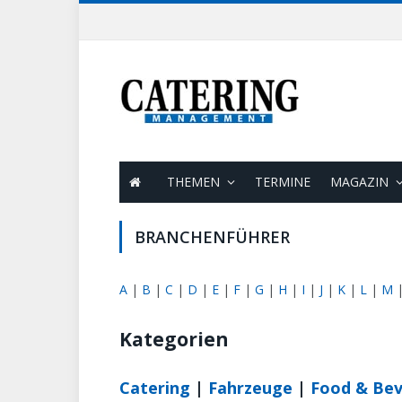
THEMEN
TERMINE
MAGAZIN
BRANCHENFÜHRER
A
|
B
|
C
|
D
|
E
|
F
|
G
|
H
|
I
|
J
|
K
|
L
|
M
Kategorien
Catering
|
Fahrzeuge
|
Food & Be