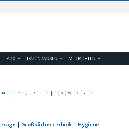
ABO
DATENBANKEN
MEDIADATEN
|
N
|
O
|
P
|
Q
|
R
|
S
|
T
|
U
|
V
|
W
|
X
|
Y
|
Z
verage
|
Großküchentechnik
|
Hygiene