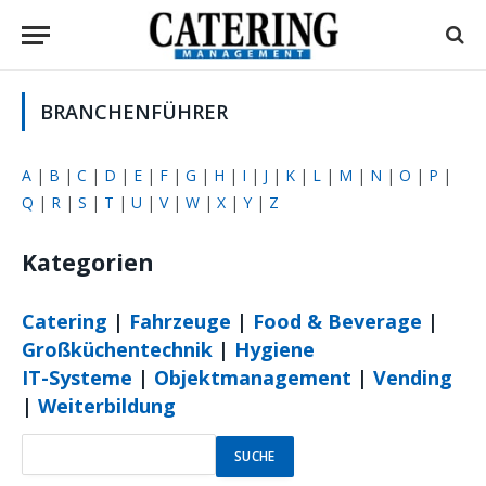
BRANCHENFÜHRER
A
|
B
|
C
|
D
|
E
|
F
|
G
|
H
|
I
|
J
|
K
|
L
|
M
|
N
|
O
|
P
|
Q
|
R
|
S
|
T
|
U
|
V
|
W
|
X
|
Y
|
Z
Kategorien
Catering
|
Fahrzeuge
|
Food & Beverage
|
Großküchentechnik
|
Hygiene
IT-Systeme
|
Objektmanagement
|
Vending
|
Weiterbildung