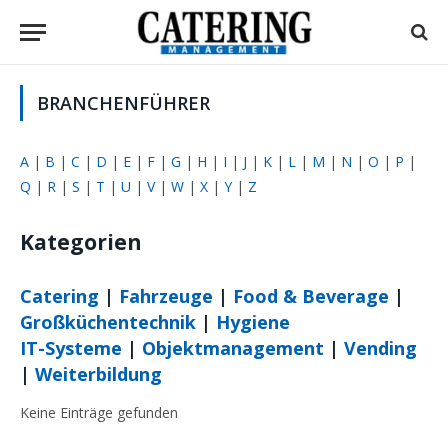
BRANCHENFÜHRER
A
|
B
|
C
|
D
|
E
|
F
|
G
|
H
|
I
|
J
|
K
|
L
|
M
|
N
|
O
|
P
|
Q
|
R
|
S
|
T
|
U
|
V
|
W
|
X
|
Y
|
Z
Kategorien
Catering
|
Fahrzeuge
|
Food & Beverage
|
Großküchentechnik
|
Hygiene
IT-Systeme
|
Objektmanagement
|
Vending
|
Weiterbildung
Keine Einträge gefunden