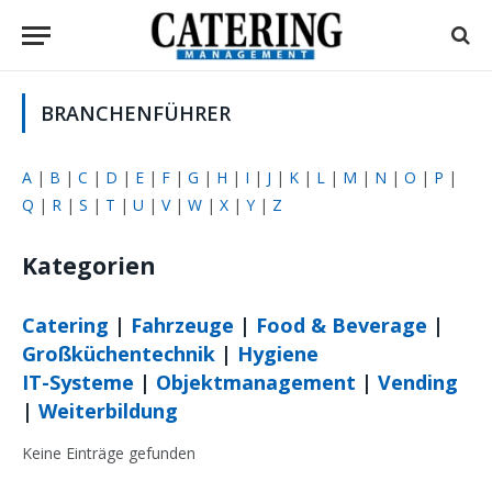
BRANCHENFÜHRER
A
|
B
|
C
|
D
|
E
|
F
|
G
|
H
|
I
|
J
|
K
|
L
|
M
|
N
|
O
|
P
|
Q
|
R
|
S
|
T
|
U
|
V
|
W
|
X
|
Y
|
Z
Kategorien
Catering
|
Fahrzeuge
|
Food & Beverage
|
Großküchentechnik
|
Hygiene
IT-Systeme
|
Objektmanagement
|
Vending
|
Weiterbildung
Keine Einträge gefunden