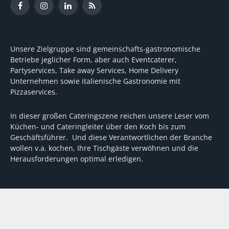
Facebook
Instagram
LinkedIn
RSS
Unsere Zielgruppe sind gemeinschafts-gastronomische
Betriebe jeglicher Form, aber auch Eventcaterer,
Partyservices, Take away Services, Home Delivery
Unternehmen sowie italienische Gastronomie mit
Pizzaservices.
In dieser großen Cateringszene reichen unsere Leser vom
Küchen- und Cateringleiter über den Koch bis zum
Geschäftsführer. Und diese Verantwortlichen der Branche
wollen v.a. kochen, Ihre Tischgäste verwöhnen und die
Herausforderungen optimal erledigen.
Wir unterstützen dabei mit fundierten Tipps, mit
Meinungen und Konzepten von Machern sowie mit
Experten-Hintergrundwissen, Entscheidungshilfen für