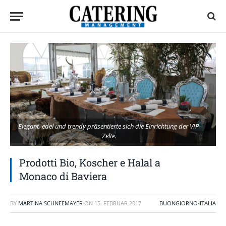
Elegant, edel und trendy präsentierte sich die Einrichtung der VIP-
Zelte.
Prodotti Bio, Koscher e Halal a
Monaco di Baviera
BY
MARTINA SCHNEEMAYER
ON
15. FEBRUAR 2017
BUONGIORNO-ITALIA