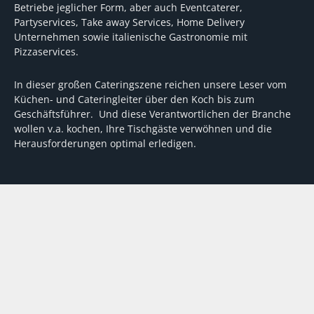
Betriebe jeglicher Form, aber auch Eventcaterer,
Partyservices, Take away Services, Home Delivery
Unternehmen sowie italienische Gastronomie mit
Pizzaservices.
In dieser großen Cateringszene reichen unsere Leser vom
Küchen- und Cateringleiter über den Koch bis zum
Geschäftsführer. Und diese Verantwortlichen der Branche
wollen v.a. kochen, Ihre Tischgäste verwöhnen und die
Herausforderungen optimal erledigen.
Wir unterstützen dabei mit fundierten Tipps, mit
Meinungen und Konzepten von Machern sowie mit
Experten-Hintergrundwissen, Entscheidungshilfen für
Investitionen und Tipps zum Umgang mit personellen und
finanziellen Herausforderungen
VERTRAG WIDERRUFEN
ABO
MEDIADATEN