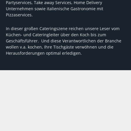
Partyservices, Take away Services, Home Delivery
Unternehmen sowie italienische Gastronomie mit
Pizzaservices.
In dieser großen Cateringszene reichen unsere Leser vom
Küchen- und Cateringleiter über den Koch bis zum
Geschäftsführer. Und diese Verantwortlichen der Branche
wollen v.a. kochen, Ihre Tischgäste verwöhnen und die
Herausforderungen optimal erledigen.
Wir unterstützen dabei mit fundierten Tipps, mit
Meinungen und Konzepten von Machern sowie mit
Experten-Hintergrundwissen, Entscheidungshilfen für
Investitionen und Tipps zum Umgang mit personellen und
finanziellen Herausforderungen
VERTRAG WIDERRUFEN
ABO
MEDIADATEN