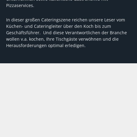
Pizzaservices.
In dieser großen Cateringszene reichen unsere Leser vom
Küchen- und Cateringleiter über den Koch bis zum
Geschäftsführer. Und diese Verantwortlichen der Branche
wollen v.a. kochen, Ihre Tischgäste verwöhnen und die
Herausforderungen optimal erledigen.
Wir unterstützen dabei mit fundierten Tipps, mit
Meinungen und Konzepten von Machern sowie mit
Experten-Hintergrundwissen, Entscheidungshilfen für
Investitionen und Tipps zum Umgang mit personellen und
finanziellen Herausforderungen
VERTRAG WIDERRUFEN
ABO
MEDIADATEN