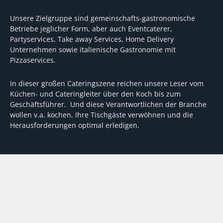
Unsere Zielgruppe sind gemeinschafts-gastronomische
Betriebe jeglicher Form, aber auch Eventcaterer,
Partyservices, Take away Services, Home Delivery
Unternehmen sowie italienische Gastronomie mit
Pizzaservices.
In dieser großen Cateringszene reichen unsere Leser vom
Küchen- und Cateringleiter über den Koch bis zum
Geschäftsführer. Und diese Verantwortlichen der Branche
wollen v.a. kochen, Ihre Tischgäste verwöhnen und die
Herausforderungen optimal erledigen.
Wir unterstützen dabei mit fundierten Tipps, mit
Meinungen und Konzepten von Machern sowie mit
Experten-Hintergrundwissen, Entscheidungshilfen für
Investitionen und Tipps zum Umgang mit personellen und
finanziellen Herausforderungen