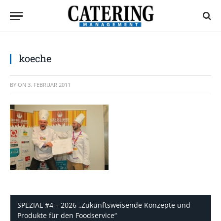
koeche
BY
ON
3. FEBRUAR 2011
SPEZIAL #4 – 2026 „Zukunftsweisende Konzepte und
Produkte für den Foodservice“