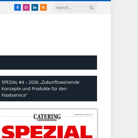
Facebook
Instagram
LinkedIn
RSS
SPEZIAL #4 – 2026 „Zukunftsweisende
Konzepte und Produkte für den
Foodservice“