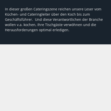
In dieser großen Cateringszene reichen unsere Leser vom
Küchen- und Cateringleiter über den Koch bis zum
Geschäftsführer. Und diese Verantwortlichen der Branche
wollen v.a. kochen, Ihre Tischgäste verwöhnen und die
Herausforderungen optimal erledigen.
Wir unterstützen dabei mit fundierten Tipps, mit
Meinungen und Konzepten von Machern sowie mit
Experten-Hintergrundwissen, Entscheidungshilfen für
Investitionen und Tipps zum Umgang mit personellen und
finanziellen Herausforderungen
VERTRAG WIDERRUFEN
ABO
MEDIADATEN
©
FORUM Zeitschriften und Spezialmedien GmbH
|
FORUM Media