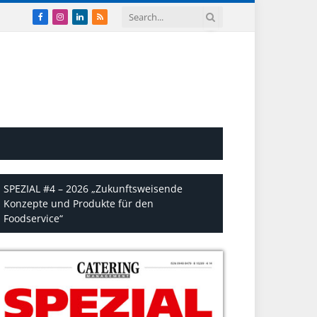
Facebook
Instagram
LinkedIn
RSS
SPEZIAL #4 – 2026 „Zukunftsweisende
Konzepte und Produkte für den
Foodservice“