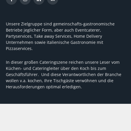
Facebook
Instagram
LinkedIn
RSS
Unsere Zielgruppe sind gemeinschafts-gastronomische
Betriebe jeglicher Form, aber auch Eventcaterer,
Partyservices, Take away Services, Home Delivery
Unternehmen sowie italienische Gastronomie mit
Pizzaservices.
In dieser großen Cateringszene reichen unsere Leser vom
Küchen- und Cateringleiter über den Koch bis zum
Geschäftsführer. Und diese Verantwortlichen der Branche
wollen v.a. kochen, Ihre Tischgäste verwöhnen und die
Herausforderungen optimal erledigen.
Wir unterstützen dabei mit fundierten Tipps, mit
Meinungen und Konzepten von Machern sowie mit
Experten-Hintergrundwissen, Entscheidungshilfen für
Investitionen und Tipps zum Umgang mit personellen und