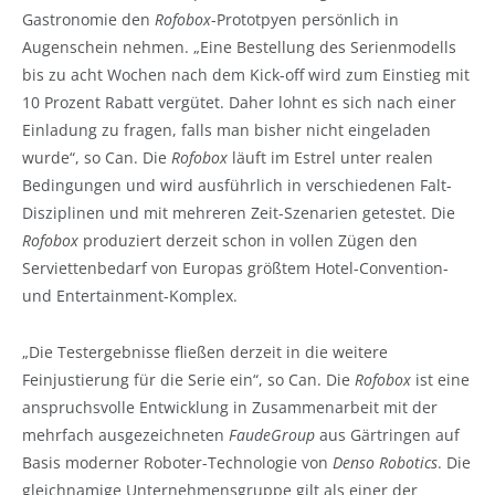
Gastronomie den
Rofobox
-Prototpyen persönlich in
Augenschein nehmen. „Eine Bestellung des Serienmodells
bis zu acht Wochen nach dem Kick-off wird zum Einstieg mit
10 Prozent Rabatt vergütet. Daher lohnt es sich nach einer
Einladung zu fragen, falls man bisher nicht eingeladen
wurde“, so Can. Die
Rofobox
läuft im Estrel unter realen
Bedingungen und wird ausführlich in verschiedenen Falt-
Disziplinen und mit mehreren Zeit-Szenarien getestet. Die
Rofobox
produziert derzeit schon in vollen Zügen den
Serviettenbedarf von Europas größtem Hotel-Convention-
und Entertainment-Komplex.
„Die Testergebnisse fließen derzeit in die weitere
Feinjustierung für die Serie ein“, so Can. Die
Rofobox
ist eine
anspruchsvolle Entwicklung in Zusammenarbeit mit der
mehrfach ausgezeichneten
FaudeGroup
aus Gärtringen auf
Basis moderner Roboter-Technologie von
Denso Robotics
. Die
gleichnamige Unternehmensgruppe gilt als einer der