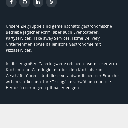
Facebook
Instagram
LinkedIn
RSS
Unsere Zielgruppe sind gemeinschafts-gastronomische
Betriebe jeglicher Form, aber auch Eventcaterer,
Partyservices, Take away Services, Home Delivery
Unternehmen sowie italienische Gastronomie mit
Pizzaservices.
In dieser großen Cateringszene reichen unsere Leser vom
Küchen- und Cateringleiter über den Koch bis zum
Geschäftsführer. Und diese Verantwortlichen der Branche
wollen v.a. kochen, Ihre Tischgäste verwöhnen und die
Herausforderungen optimal erledigen.
Wir unterstützen dabei mit fundierten Tipps, mit
Meinungen und Konzepten von Machern sowie mit
Experten-Hintergrundwissen, Entscheidungshilfen für
Investitionen und Tipps zum Umgang mit personellen und