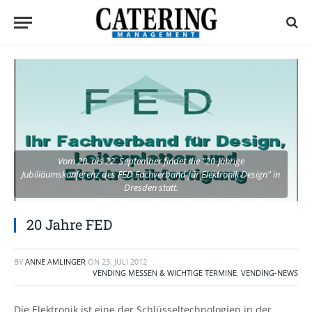
Vom 20. bis 22. September findet die "20-jährige
Jubiliäumskonferenz des FED Fachverband für Elektronik Design" in
Dresden statt.
20 Jahre FED
BY
ANNE AMLINGER
ON
23. JULI 2012
VENDING MESSEN & WICHTIGE TERMINE
,
VENDING-NEWS
Die Elektronik ist eine der Schlüsseltechnologien in der