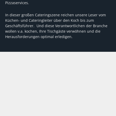
Pizzaservices.
In dieser großen Cateringszene reichen unsere Leser vom
Küchen- und Cateringleiter über den Koch bis zum
Geschäftsführer. Und diese Verantwortlichen der Branche
wollen v.a. kochen, Ihre Tischgäste verwöhnen und die
Herausforderungen optimal erledigen.
Wir unterstützen dabei mit fundierten Tipps, mit
Meinungen und Konzepten von Machern sowie mit
Experten-Hintergrundwissen, Entscheidungshilfen für
Investitionen und Tipps zum Umgang mit personellen und
finanziellen Herausforderungen
VERTRAG WIDERRUFEN
ABO
MEDIADATEN