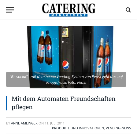
"Be social" - mit dem neuen Vending-System von Pepsi geht das auf
Knopfdruck. Foto: Pepsi
Mit dem Automaten Freundschaften
pflegen
BY
ANNE AMLINGER
ON
11. JULI 2011
PRODUKTE UND INNOVATIONEN
,
VENDING-NEWS