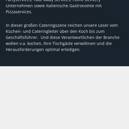
Unternehmen sowie italienische Gastronomie mit
Pizzaservices.
In dieser großen Cateringszene reichen unsere Leser vom
Küchen- und Cateringleiter über den Koch bis zum
Geschäftsführer. Und diese Verantwortlichen der Branche
wollen v.a. kochen, Ihre Tischgäste verwöhnen und die
Herausforderungen optimal erledigen.
Wir unterstützen dabei mit fundierten Tipps, mit
Meinungen und Konzepten von Machern sowie mit
Experten-Hintergrundwissen, Entscheidungshilfen für
Investitionen und Tipps zum Umgang mit personellen und
finanziellen Herausforderungen
VERTRAG WIDERRUFEN
ABO
MEDIADATEN